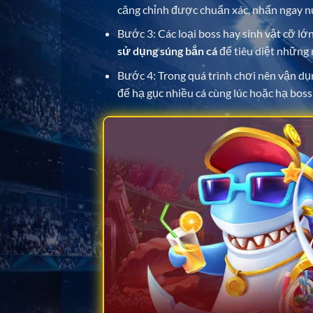
căng chỉnh được chuẩn xác, nhấn ngay nú
Bước 3: Các loại boss hay sinh vật cỡ l
sử dụng súng bắn cá
để tiêu diệt những
Bước 4: Trong quá trình chơi nên vận dụn
để hạ gục nhiều cá cùng lúc hoặc hạ bos