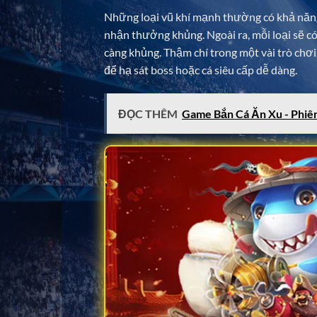
Những loại vũ khí mạnh thường có khả năng
nhận thưởng khủng. Ngoài ra, mỗi loại sẽ c
càng khủng. Thậm chí trong một vài trò chơ
để hạ sát boss hoặc cá siêu cấp dễ dàng.
ĐỌC THÊM
Game Bắn Cá Ăn Xu - Phiê