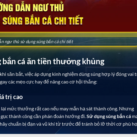
n ngư thủ sử dụng súng bắn cá chi tiết
 bắn cá ăn tiền thưởng khủng
 săn bắt, việc áp dụng kinh nghiệm dùng súng hợp lý đóng vai t
gay các mẹo cực hay để nâng cao cơ hội thắng:
á trị cao
g lại mức thưởng rất cao nếu may mắn hạ sát thành công. Nhưng
ạ gục thành công cần phán đoán hướng đi.
Sử dụng súng bắn cá
m
ì hãy chuẩn bị đạn và vũ khí từ trước để tránh bỏ lỡ thời cơ phù h