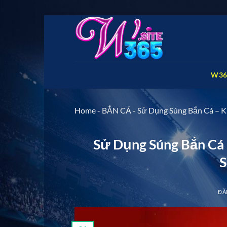
Bỏ
qua
nội
dung
W36
Home
-
BẮN CÁ
-
Sử Dụng Súng Bắn Cá – K
Sử Dụng Súng Bắn Cá 
S
ĐĂ