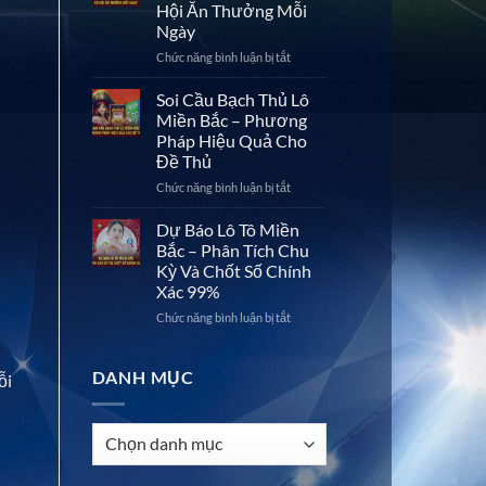
Hội Ăn Thưởng Mỗi
2025
Đảm
Ngày
Bảo
Mang
ở
Chức năng bình luận bị tắt
Lại
Dàn
Cơ
Đề
Soi Cầu Bạch Thủ Lô
Hội
Xổ
Miền Bắc – Phương
Chiến
Số
Pháp Hiệu Quả Cho
Thắng
Miền
Đề Thủ
100%
Bắc
Cho
Tại
ở
Chức năng bình luận bị tắt
Lô
W365
Soi
Thủ
–
Cầu
Dự Báo Lô Tô Miền
Cơ
Bạch
Bắc – Phân Tích Chu
Hội
Thủ
Kỳ Và Chốt Số Chính
Ăn
Lô
Xác 99%
Thưởng
Miền
Mỗi
Bắc
ở
Chức năng bình luận bị tắt
Ngày
–
Dự
Phương
Báo
Pháp
Lô
DANH MỤC
ỗi
Hiệu
Tô
Quả
Miền
Cho
Bắc
DANH
Đề
–
MỤC
Thủ
Phân
Tích