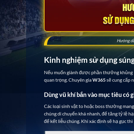
Hướng dẫ
Kinh nghiệm sử dụng súng
Nếu muốn giành được phần thưởng khủng khi
quan trọng. Chuyên gia
W365
sẽ cung cấp n
Dùng vũ khí bắn vào mục tiêu có gi
Các loại sinh vật to hoặc boss thường man
chúng di chuyển khá nhanh, để tăng tỷ lệ h
để kết liễu chúng. Khi xác định sẽ hạ gục th