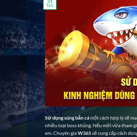
31
Th3
Sử dụng súng bắn cá
một cách hợp lý sẽ man
nhiều loại boss khủng. Nếu mới vừa tham gia
em. Chuyên gia
W365
sẽ cung cấp cách dùng