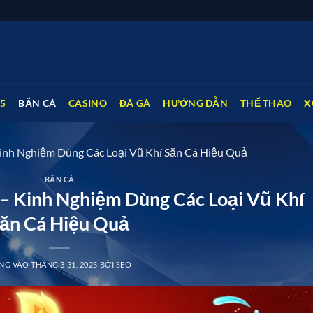
5
BẮN CÁ
CASINO
ĐÁ GÀ
HƯỚNG DẪN
THỂ THAO
X
inh Nghiệm Dùng Các Loại Vũ Khí Săn Cá Hiệu Quả
BẮN CÁ
– Kinh Nghiệm Dùng Các Loại Vũ Khí
ăn Cá Hiệu Quả
NG VÀO
THÁNG 3 31, 2025
BỞI
SEO