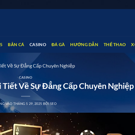
5
BẮN CÁ
CASINO
ĐÁ GÀ
HƯỚNG DẪN
THỂ THAO
X
Tiết Về Sự Đẳng Cấp Chuyên Nghiệp
CASINO
i Tiết Về Sự Đẳng Cấp Chuyên Nghiệp
NG VÀO
THÁNG 5 29, 2025
BỞI
SEO