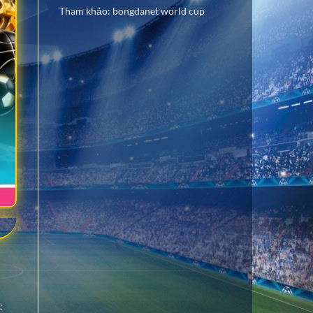
Tham khảo:
bongdanet world cup
Chu
Kỳ
Và
Chốt
Số
Chính
Xác
99%
c