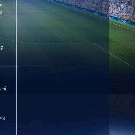
me
ó
ủ
ng
 chỉ
ống