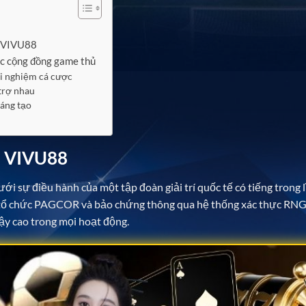
i VIVU88
các cộng đồng game thủ
ải nghiệm cá cược
 trợ nhau
sáng tạo
ái VIVU88
i sự điều hành của một tập đoàn giải trí quốc tế có tiếng trong 
 tổ chức PAGCOR và bảo chứng thông qua hệ thống xác thực RNG
ậy cao trong mọi hoạt động.