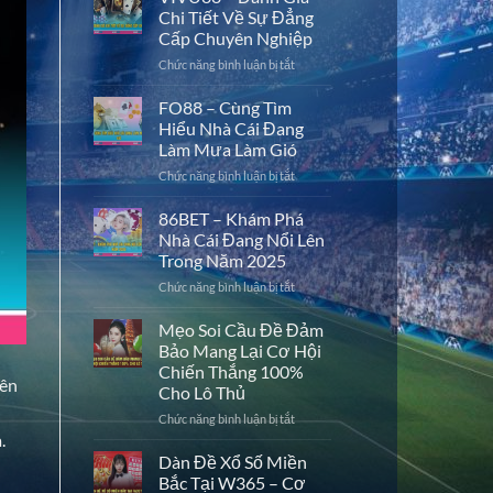
vô
Chi Tiết Về Sự Đẳng
địch
Cấp Chuyên Nghiệp
World
ở
Chức năng bình luận bị tắt
Cup
VIVU88
2026
–
—
FO88 – Cùng Tìm
Đánh
và
Hiểu Nhà Cái Đang
Giá
đây
Làm Mưa Làm Gió
Chi
là
ở
Chức năng bình luận bị tắt
Tiết
lý
FO88
Về
do
–
Sự
tôi
86BET – Khám Phá
Cùng
Đẳng
không
Nhà Cái Đang Nổi Lên
Tìm
Cấp
sợ
Trong Năm 2025
Hiểu
Chuyên
ai
ở
Chức năng bình luận bị tắt
Nhà
Nghiệp
cãi
86BET
Cái
–
Đang
Mẹo Soi Cầu Đề Đảm
Khám
Làm
Bảo Mang Lại Cơ Hội
Phá
Mưa
Chiến Thắng 100%
Nhà
Làm
nên
Cho Lô Thủ
Cái
Gió
Đang
ở
Chức năng bình luận bị tắt
Nổi
à.
Mẹo
Lên
Soi
Dàn Đề Xổ Số Miền
Trong
Cầu
Bắc Tại W365 – Cơ
Năm
Đề