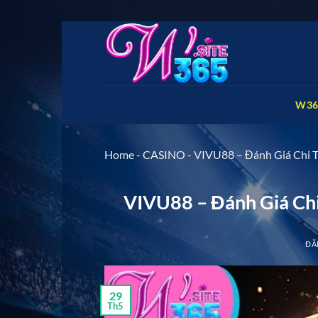
Bỏ
qua
nội
dung
W36
Home
-
CASINO
-
VIVU88 – Đánh Giá Chi 
VIVU88 – Đánh Giá Ch
ĐĂ
29
Th5