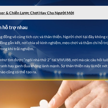
oker & Chiến Lược Chơi Hay Cho Người Mới
n hỗ trợ nhau
ng đồng vô cùng tích cực và thân thiện. Người chơi tại đây không c
ồng gắn kết, nơi chia sẻ kinh nghiệm, mẹo chơi và thậm chí hỗ tr
ong khi trải nghiệm.
 như tìm được “ngôi nhà thứ 2” tại VIVU88, nơi mà các câu hỏi lu
tranh hay ganh đua không lành mạnh. Sự thân thiện này là một nét
ào cũng có thể tạo ra.