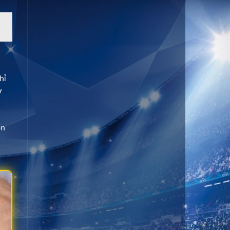
hỉ
ợ
ôn