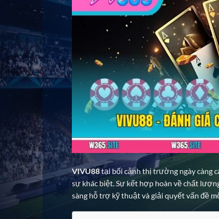
VIVU88
tại bối cảnh thị trường ngày càng 
sự khác biệt. Sự kết hợp hoàn về chất lượng
sàng hỗ trợ kỹ thuật và giải quyết vấn đề 