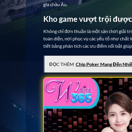
gia châu Âu.
Kho game vượt trội được 
Không chỉ đơn thuần là một sân chơi giải tr
toàn diện, nơi phục vụ các yếu tố như chất 
tiết bảng phân tích các ưu điểm nổi bật giú
ĐỌC THÊM
Chip Poker Mang Đến Nhiề