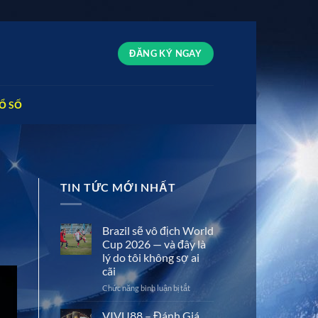
ĐĂNG KÝ NGAY
Ổ SỐ
TIN TỨC MỚI NHẤT
Brazil sẽ vô địch World
Cup 2026 — và đây là
lý do tôi không sợ ai
cãi
ở
Chức năng bình luận bị tắt
Brazil
sẽ
VIVU88 – Đánh Giá