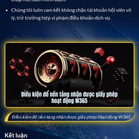
Chúng tôi luôn cam kết không chặn tài khoản hội viên vô
lý, trừ trường hợp vi phạm điều khoản dịch vụ.
Điều kiện để nền tảng nhận được giấy phép hoạt động W365
Kết luận