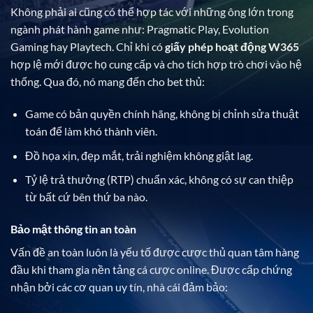
Không phải ai cũng có thể hợp tác với những ông lớn trong
ngành phát hành game như: Pragmatic Play, Evolution
Gaming hay Playtech. Chỉ khi có
giấy phép hoạt động W365
hợp lệ mới được họ cung cấp và cho tích hợp trò chơi vào hệ
thống. Qua đó, nó mang đến cho bet thủ:
Game có bản quyền chính hãng, không bị chỉnh sửa thuật
toán để làm khó thành viên.
Đồ họa xịn, đẹp mắt, trải nghiệm không giật lag.
Tỷ lệ trả thưởng (RTP) chuẩn xác, không có sự can thiệp
từ bất cứ bên thứ ba nào.
Bảo mật thông tin an toàn
Vấn đề an toàn luôn là yếu tố được cược thủ quan tâm hàng
đầu khi tham gia nền tảng cá cược online. Được cấp chứng
nhận bởi các cơ quan uy tín, nhà cái đảm bảo: