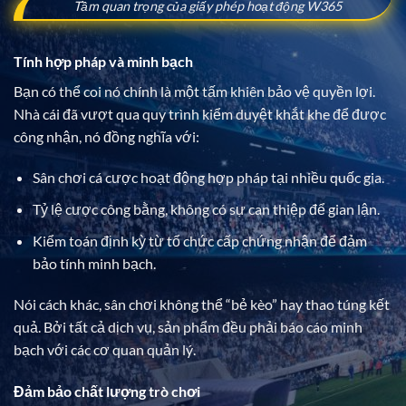
Tầm quan trọng của giấy phép hoạt động W365
Tính hợp pháp và minh bạch
Bạn có thể coi nó chính là một tấm khiên bảo vệ quyền lợi.
Nhà cái đã vượt qua quy trình kiểm duyệt khắt khe để được
công nhận, nó đồng nghĩa với:
Sân chơi cá cược hoạt động hợp pháp tại nhiều quốc gia.
Tỷ lệ cược công bằng, không có sự can thiệp để gian lận.
Kiểm toán định kỳ từ tổ chức cấp chứng nhận để đảm
bảo tính minh bạch.
Nói cách khác, sân chơi không thể “bẻ kèo” hay thao túng kết
quả. Bởi tất cả dịch vụ, sản phẩm đều phải báo cáo minh
bạch với các cơ quan quản lý.
Đảm bảo chất lượng trò chơi