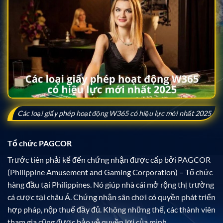
Các loại giấy phép hoạt động W365 có hiệu lực mới nhất 2025
Tổ chức PAGCOR
Trước tiên phải kể đến chứng nhận được cấp bởi PAGCOR
(Philippine Amusement and Gaming Corporation) – Tổ chức
hàng đầu tại Philippines. Nó giúp nhà cái mở rộng thị trường
cá cược tại châu Á. Chứng nhận sân chơi có quyền phát triển
hợp pháp, nộp thuế đầy đủ. Không những thế, các thành viên
tham gia cũng được bảo vệ quyền lợi của mình.