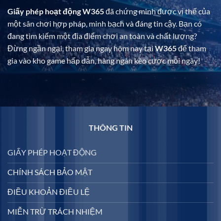
Giấy phép hoạt động W365
đã chứng minh được vị thế của
một sân chơi hợp pháp, minh bạch và đáng tin cậy. Bạn có
đang tìm kiếm một địa điểm chơi an toàn và chất lượng?
Đừng ngần ngại, tham gia ngay hôm nay tại
W365
để tham
gia vào kho game hấp dẫn, hàng ngàn kèo cược mỗi ngày!
THÔNG TIN
GIẤY PHÉP HOẠT ĐỘNG
CHÍNH SÁCH BẢO MẬT
ĐIỀU KHOẢN ĐIỀU LỆ
MIỄN TRỪ TRÁCH NHIỆM