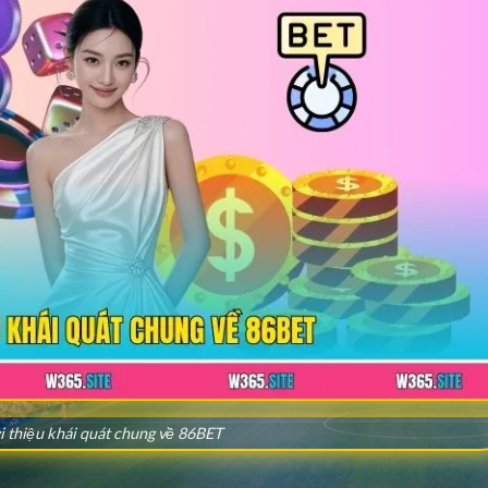
i thiệu khái quát chung về 86BET