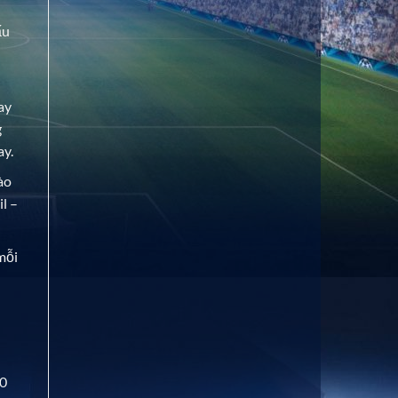
ấu
ay
g
ay.
ào
l –
mỗi
00