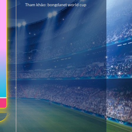
Tham khảo:
bongdanet world cup
Chu
Kỳ
Và
Chốt
Số
Chính
Xác
99%