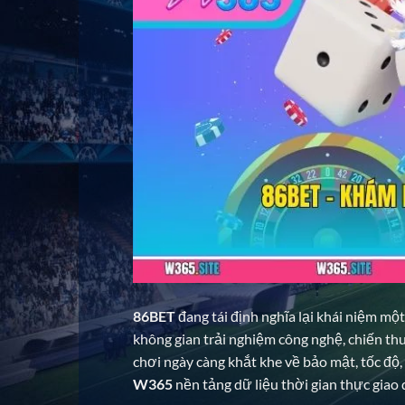
86BET
đang tái định nghĩa lại khái niệm một
không gian trải nghiệm công nghệ, chiến t
chơi ngày càng khắt khe về bảo mật, tốc độ
W365
nền tảng dữ liệu thời gian thực giao 