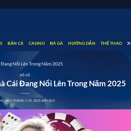
5
BẮN CÁ
CASINO
ĐÁ GÀ
HƯỚNG DẪN
THỂ THAO
X
 Đang Nổi Lên Trong Năm 2025
XỔ SỐ
à Cái Đang Nổi Lên Trong Năm 2025
NG VÀO
THÁNG 5 29, 2025
BỞI
SEO