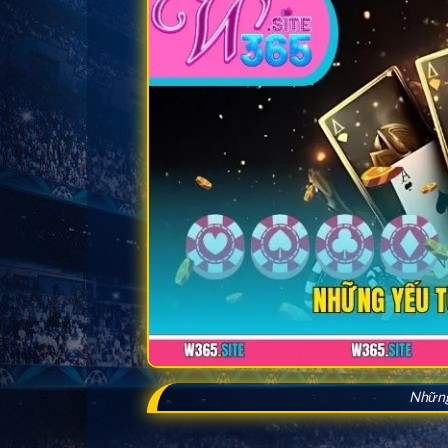
Những