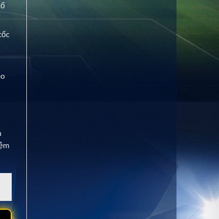
tổ
tốc
ao
n
iệm